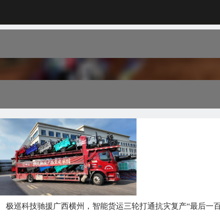
极巡科技驰援广西横州，智能货运三轮打通抗灾复产“最后一百